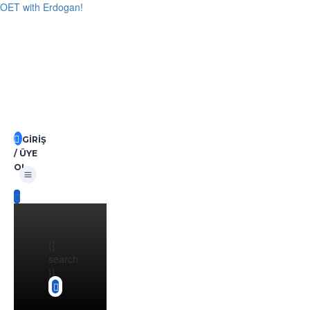
OET with Erdogan!
GIRIŞ
/ ÜYE
Menü
OL
{{
search
}}