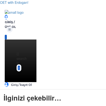
OET with Erdogan!
GIRIŞ /
Menü
ÜYE OL
{{
search
}}
Giriş / kayıt Ol
İlginizi çekebilir…