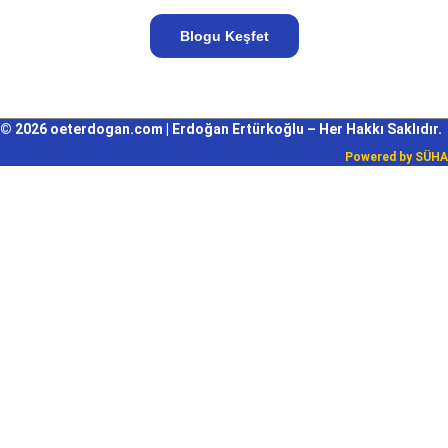
Blogu Keşfet
© 2026 oeterdogan.com | Erdoğan Ertürkoğlu – Her Hakkı Saklıdır.
Powered by
SÜHA
Giriş Yap
Parola en az 8 karakterden oluşmalı, rakam ve harf içermeli, en az 1
büyük harf içermelidir