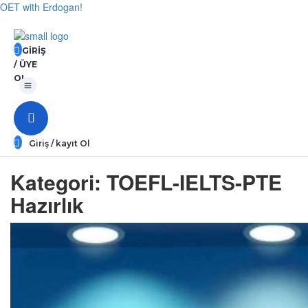
OET with Erdogan!
GIRIŞ
/ ÜYE
Menü
OL
Giriş / kayıt Ol
Kategori:
TOEFL-IELTS-PTE
Hazırlık