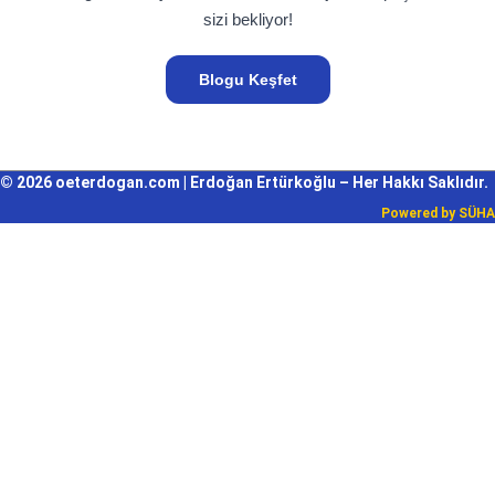
sizi bekliyor!
Blogu Keşfet
© 2026 oeterdogan.com | Erdoğan Ertürkoğlu – Her Hakkı Saklıdır.
Powered by
SÜHA
Giriş Yap
Parola en az 8 karakterden oluşmalı, rakam ve harf içermeli, en az 1
büyük harf içermelidir