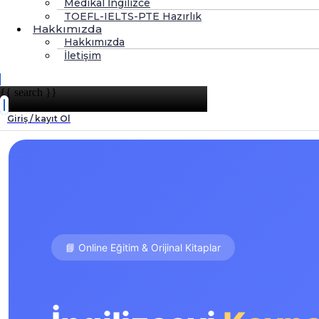
Medikal İngilizce
TOEFL-IELTS-PTE Hazırlık
Hakkımızda
Hakkımızda
İletişim
{{ search }}
Giriş / kayıt Ol
📘 Online Eğitim & Orijinal Kitaplar