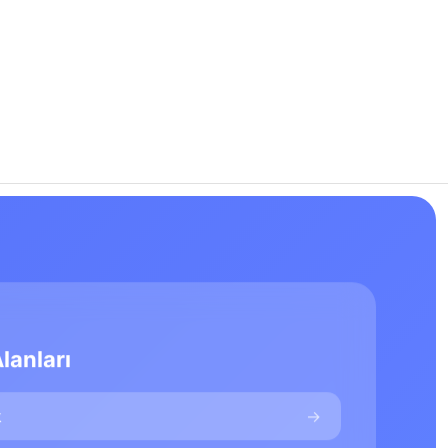
Alanları
k