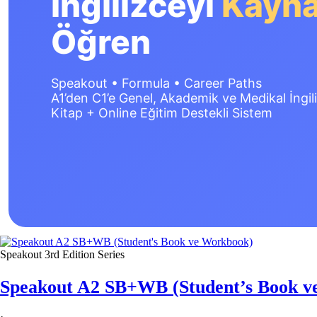
İngilizceyi
Kayn
Öğren
Speakout • Formula • Career Paths
A1’den C1’e Genel, Akademik ve Medikal İngil
Kitap + Online Eğitim Destekli Sistem
Speakout 3rd Edition Series
Speakout A2 SB+WB (Student’s Book v