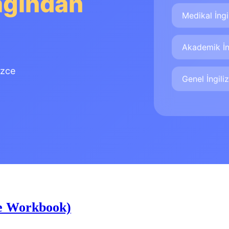
ağından
Medikal İngi
Akademik İn
izce
Genel İngili
e Workbook)