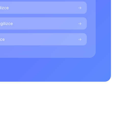
lizce
gilizce
zce