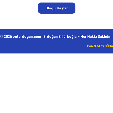
Blogu Keşfet
© 2026 oeterdogan.com | Erdoğan Ertürkoğlu – Her Hakkı Saklıdır.
Powered by
SÜHA
Giriş Yap
Parola en az 8 karakterden oluşmalı, rakam ve harf içermeli, en az 1
büyük harf içermelidir