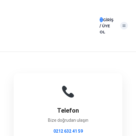
GIRIŞ
/ ÜYE
OL
Telefon
Bize doğrudan ulaşın
0212 632 41 59