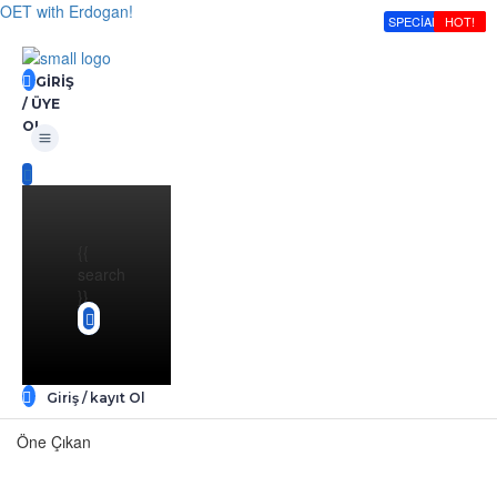
OET with Erdogan!
SPECIAL PRICE!
HOT!
HOT!
HOT!
HOT!
GIRIŞ
/ ÜYE
Menü
OL
{{
search
}}
Giriş / kayıt Ol
Öne Çıkan