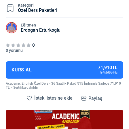
Kategori
Özel Ders Paketleri
Eğitmen
Erdogan Erturkoglu
0
0 yorumu
71,910TL
KURS AL
84,600TL
Academic English Özel Ders - 36 Saatlik Paket %15 İndirimle Sadece 71,910
TL! • Sertifika dahildir
İstek listesine ekle
Paylaş