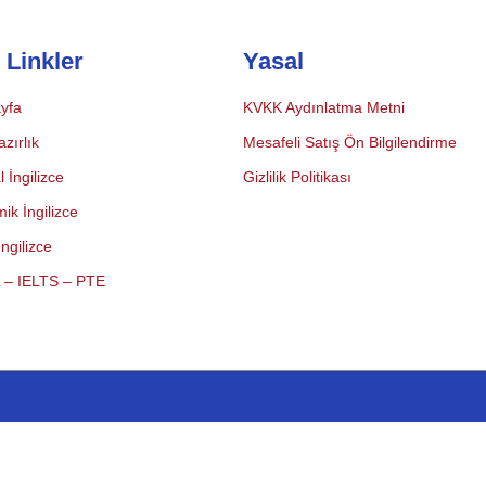
ı Linkler
Yasal
yfa
KVKK Aydınlatma Metni
zırlık
Mesafeli Satış Ön Bilgilendirme
 İngilizce
Gizlilik Politikası
ik İngilizce
ngilizce
 – IELTS – PTE