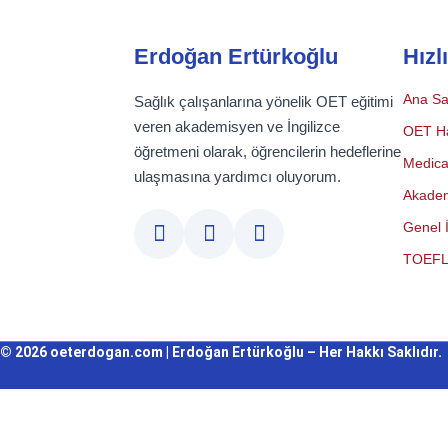
Erdoğan Ertürkoğlu
Hızl
Ana Sa
Sağlık çalışanlarına yönelik OET eğitimi
veren akademisyen ve İngilizce
OET Ha
öğretmeni olarak, öğrencilerin hedeflerine
Medical
ulaşmasına yardımcı oluyorum.
Akadem
Genel İ
TOEFL
© 2026 oeterdogan.com | Erdoğan Ertürkoğlu – Her Hakkı Saklıdır.
Giriş Yap