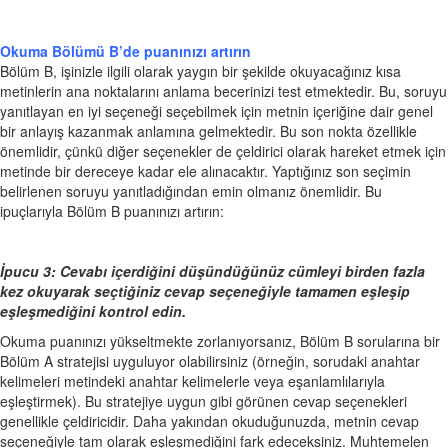
Okuma Bölümü B’de puanınızı artırın
Bölüm B, işinizle ilgili olarak yaygın bir şekilde okuyacağınız kısa
metinlerin ana noktalarını anlama becerinizi test etmektedir. Bu, soruyu
yanıtlayan en iyi seçeneği seçebilmek için metnin içeriğine dair genel
bir anlayış kazanmak anlamına gelmektedir. Bu son nokta özellikle
önemlidir, çünkü diğer seçenekler de çeldirici olarak hareket etmek için
metinde bir dereceye kadar ele alınacaktır. Yaptığınız son seçimin
belirlenen soruyu yanıtladığından emin olmanız önemlidir. Bu
ipuçlarıyla Bölüm B puanınızı artırın:
İpucu 3: Cevabı içerdiğini düşündüğünüz cümleyi birden fazla
kez okuyarak seçtiğiniz cevap seçeneğiyle tamamen eşleşip
eşleşmediğini kontrol edin.
Okuma puanınızı yükseltmekte zorlanıyorsanız, Bölüm B sorularına bir
Bölüm A stratejisi uyguluyor olabilirsiniz (örneğin, sorudaki anahtar
kelimeleri metindeki anahtar kelimelerle veya eşanlamlılarıyla
eşleştirmek). Bu stratejiye uygun gibi görünen cevap seçenekleri
genellikle çeldiricidir. Daha yakından okuduğunuzda, metnin cevap
seçeneğiyle tam olarak eşleşmediğini fark edeceksiniz. Muhtemelen