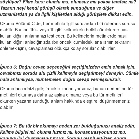
söylüyor? Fikre karşı olumlu mu, olumsuz mu yoksa tarafsız mı?
Yazarın neyi kendi görüşü olarak sunduğuna ve diğer
uzmanlardan ya da ilgili kişilerden aldığı görüşlere dikkat edin.
Okuma Bölümü C’de, her metinle ilgili sorulardan biri referans sorusu
olabilir. Bunlar, ‘this’ veya ‘it’ gibi kelimelerin belirli cümlelerde nasıl
kullanıldığını anlamanızı test eder. Bu kelimelerin metinlerde nasıl
kullanıldığını anladığınızda (bir önceki cümledeki ana ismin tekrarını
önlemek için), cevaplaması oldukça kolay sorular olabilirler.
İpucu 6: Doğru cevap seçeneğini seçtiğinizden emin olmak için,
cevabınızı soruda altı çizili kelimeyle değiştirmeyi deneyin. Cümle
hala anlamlıysa, muhtemelen doğru cevap vermişsinizdir.
Okuma becerinizi geliştirmekte zorlanıyorsanız, bunun nedeni bu tür
metinleri okumaya daha az aşina olmanız veya bu tür metinleri
okurken yazarın sunduğu anlam hakkında eleştirel düşünmemeniz
olabilir.
İpucu 7: Bu tür bir okumayı neden zor bulduğunuzu analiz edin.
Kelime bilgisi mi, okuma hızınız mı, konsantrasyonunuz mu,
konuya ilgi duymamanız mı vs. Sorunu tespit ettikten sonra