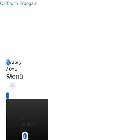
OET with Erdogan!
GIRIŞ
/ ÜYE
Menü
OL
{{
search
}}