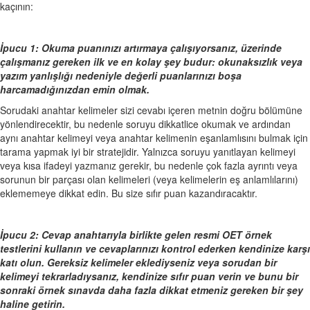
kaçının:
İpucu 1: Okuma puanınızı artırmaya çalışıyorsanız, üzerinde
çalışmanız gereken ilk ve en kolay şey budur: okunaksızlık veya
yazım yanlışlığı nedeniyle değerli puanlarınızı boşa
harcamadığınızdan emin olmak.
Sorudaki anahtar kelimeler sizi cevabı içeren metnin doğru bölümüne
yönlendirecektir, bu nedenle soruyu dikkatlice okumak ve ardından
aynı anahtar kelimeyi veya anahtar kelimenin eşanlamlısını bulmak için
tarama yapmak iyi bir stratejidir. Yalnızca soruyu yanıtlayan kelimeyi
veya kısa ifadeyi yazmanız gerekir, bu nedenle çok fazla ayrıntı veya
sorunun bir parçası olan kelimeleri (veya kelimelerin eş anlamlılarını)
eklememeye dikkat edin. Bu size sıfır puan kazandıracaktır.
İpucu 2: Cevap anahtarıyla birlikte gelen resmi OET örnek
testlerini kullanın ve cevaplarınızı kontrol ederken kendinize karşı
katı olun. Gereksiz kelimeler eklediyseniz veya sorudan bir
kelimeyi tekrarladıysanız, kendinize sıfır puan verin ve bunu bir
sonraki örnek sınavda daha fazla dikkat etmeniz gereken bir şey
haline getirin.