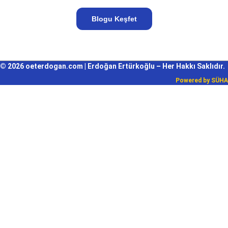
Blogu Keşfet
© 2026 oeterdogan.com | Erdoğan Ertürkoğlu – Her Hakkı Saklıdır.
Powered by
SÜHA
Giriş Yap
Parola en az 8 karakterden oluşmalı, rakam ve harf içermeli, en az 1
büyük harf içermelidir