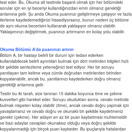
test eder. Bu, Okuma alt testinde başarılı olmak için her bölümdeki
sorular için en iyi beceriyi kullandığınızdan emin olmanız gerektiği
anlamına gelir. Şu anda Okuma puanınızı geliştirmeye çalışıyor ve fazla
ilerleme kaydedemediğinizi hissediyorsanız, bunun nedeni üç bölüme
de aynı okuma becerisini kullanarak yaklaşıyor olmanız olabilir.
Yaklaşımınızı değiştirmek, puanınızı artırmanın en kolay yolu olabilir.
Okuma Bölümü A’da puanınızı artırın
Bölüm A, bir hastayı belirli bir durum için tedavi ederken
kullanılabilecek belirli ayrıntıları bulmak için dört metinden bilgileri hızlı
bir şekilde sentezleme yeteneğinizi test ediyor. Her bir soruyu
yanıtlayan tam kelime veya cümle doğrudan metinlerden birinden
kopyalanabilir, ancak bu, yanıtlarınızı kaydederken doğru olmanız
gerektiği anlamına gelir.
Testin bu iki tarafı, size tanınan 15 dakika boyunca itme ve çekme
kuvvetleri gibi hareket eder. Soruyu okuduktan sonra, cevabı metinde
bulmak nispeten kolay olabilir (itme), ancak cevabı doğru yapmak için
yavaşlamanız ve cevabı doğru ve okunaklı bir şekilde kaydetmeniz
gerekir (çekme). Her adayın en az bir puan kaybetmesi muhtemeldir
ve bazı adaylar cevapları okunaksız olduğu veya doğru şekilde
kopyalanmadığı için birçok puan kaybeder. Bu ipuçlarıyla hatalardan