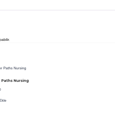
abilir.
 Paths Nursing
0
Ekle