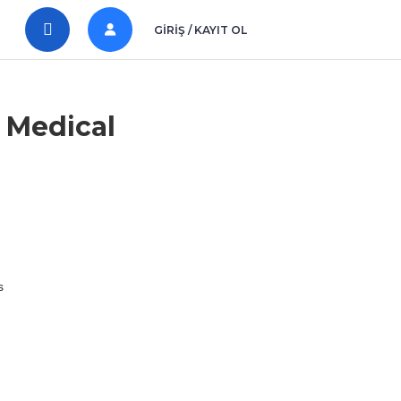
GIRIŞ / KAYIT OL
 Medical
s