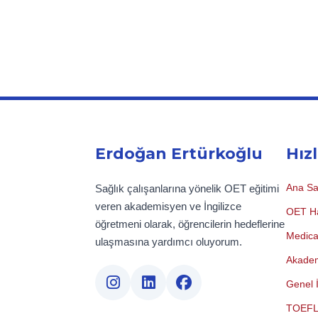
Erdoğan Ertürkoğlu
Hızl
Ana Sa
Sağlık çalışanlarına yönelik OET eğitimi
veren akademisyen ve İngilizce
OET Ha
öğretmeni olarak, öğrencilerin hedeflerine
Medical
ulaşmasına yardımcı oluyorum.
Akadem
Genel İ
TOEFL