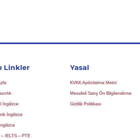
ı Linkler
Yasal
yfa
KVKK Aydınlatma Metni
zırlık
Mesafeli Satış Ön Bilgilendirme
 İngilizce
Gizlilik Politikası
ik İngilizce
ngilizce
 – IELTS – PTE