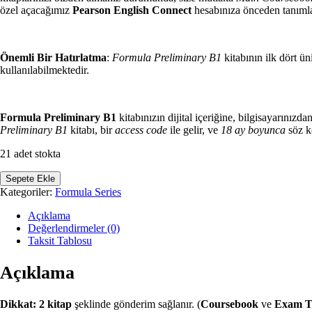
özel açacağımız
Pearson English Connect
hesabınıza önceden tanıml
Önemli Bir Hatırlatma
:
Formula Preliminary B1
kitabının ilk dört ün
kullanılabilmektedir.
Formula Preliminary B1
kitabınızın dijital içeriğine, bilgisayarınızda
Preliminary B1
kitabı, bir
access code
ile gelir, ve
18 ay boyunca
söz ko
21 adet stokta
Pearson
Sepete Ekle
Education
Kategoriler:
Formula Series
-
Formula
Açıklama
Preliminary
Değerlendirmeler (0)
B1
Taksit Tablosu
(Coursebook
ve
Açıklama
Exam
Trainer)
adet
Dikkat:
2 kitap
şeklinde gönderim sağlanır. (
Coursebook
ve
Exam T