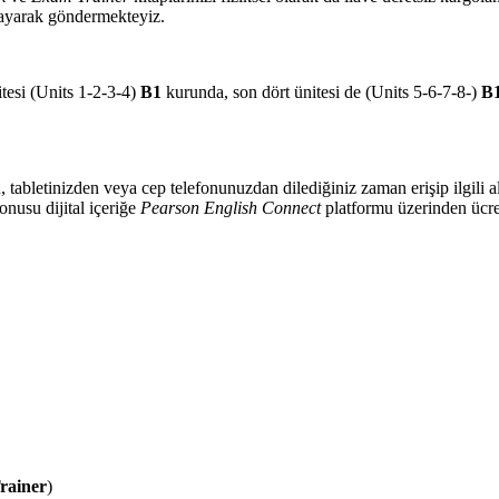
ayarak göndermekteyiz.
itesi (Units 1-2-3-4)
B1
kurunda, son dört ünitesi de (Units 5-6-7-8-)
B
n, tabletinizden veya cep telefonunuzdan dilediğiniz zaman erişip ilgili al
nusu dijital içeriğe
Pearson English Connect
platformu üzerinden ücre
rainer
)