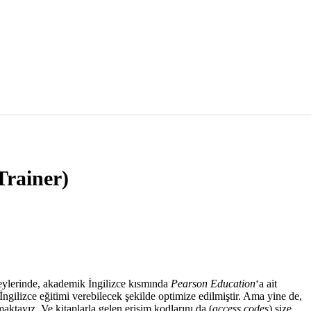
Trainer)
eylerinde, akademik İngilizce kısmında
Pearson Education
‘a ait
 İngilizce eğitimi verebilecek şekilde optimize edilmiştir. Ama yine de,
maktayız. Ve kitaplarla gelen erişim kodlarını da (
access codes
) size