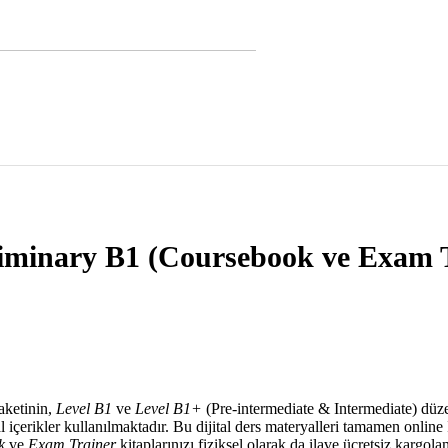
liminary B1 (Coursebook ve Exam 
aketinin,
Level B1
ve
Level B1+
(Pre-intermediate & Intermediate) düz
al içerikler kullanılmaktadır. Bu dijital ders materyalleri tamamen online
k
ve
Exam Trainer
kitaplarınızı fiziksel olarak da ilave ücretsiz kargola