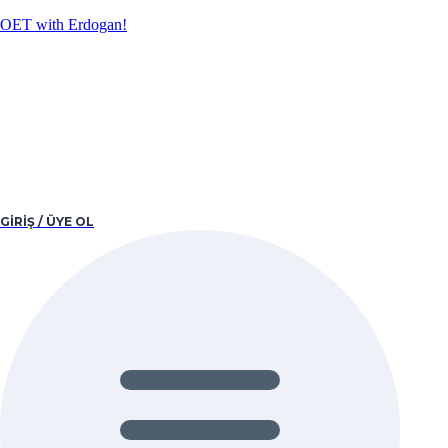
OET with Erdogan!
GIRIŞ / ÜYE OL
Menü