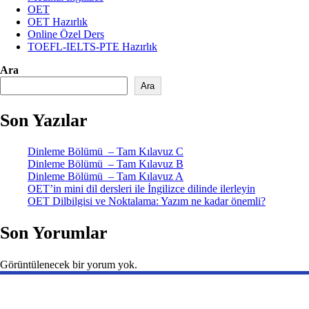
OET
OET Hazırlık
Online Özel Ders
TOEFL-IELTS-PTE Hazırlık
Ara
Ara
Son Yazılar
Dinleme Bölümü – Tam Kılavuz C
Dinleme Bölümü – Tam Kılavuz B
Dinleme Bölümü – Tam Kılavuz A
OET’in mini dil dersleri ile İngilizce dilinde ilerleyin
OET Dilbilgisi ve Noktalama: Yazım ne kadar önemli?
Son Yorumlar
Görüntülenecek bir yorum yok.