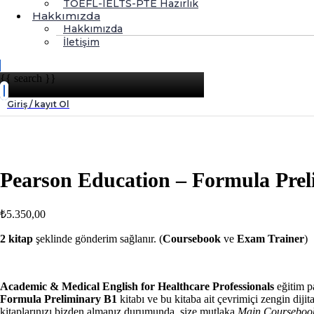
TOEFL-IELTS-PTE Hazırlık
Hakkımızda
Hakkımızda
İletişim
{{ search }}
Giriş / kayıt Ol
Pearson Education – Formula Pre
₺
5.350,00
2 kitap
şeklinde gönderim sağlanır. (
Coursebook
ve
Exam Trainer
)
Academic & Medical English for Healthcare Professionals
eğitim p
Formula Preliminary B1
kitabı ve bu kitaba ait çevrimiçi zengin dijit
kitaplarınızı bizden almanız durumunda, size mutlaka
Main Courseboo